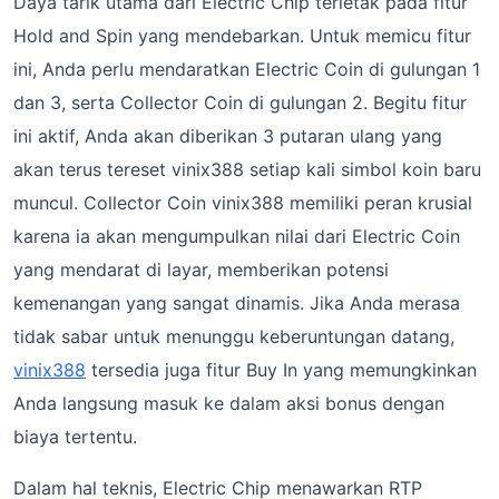
Daya tarik utama dari Electric Chip terletak pada fitur
Hold and Spin yang mendebarkan. Untuk memicu fitur
ini, Anda perlu mendaratkan Electric Coin di gulungan 1
dan 3, serta Collector Coin di gulungan 2. Begitu fitur
ini aktif, Anda akan diberikan 3 putaran ulang yang
akan terus tereset vinix388 setiap kali simbol koin baru
muncul. Collector Coin vinix388 memiliki peran krusial
karena ia akan mengumpulkan nilai dari Electric Coin
yang mendarat di layar, memberikan potensi
kemenangan yang sangat dinamis. Jika Anda merasa
tidak sabar untuk menunggu keberuntungan datang,
vinix388
tersedia juga fitur Buy In yang memungkinkan
Anda langsung masuk ke dalam aksi bonus dengan
biaya tertentu.
Dalam hal teknis, Electric Chip menawarkan RTP