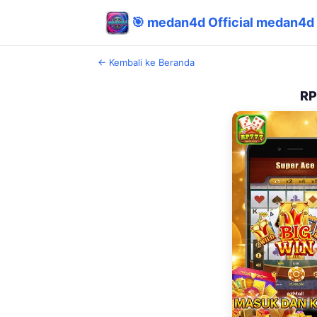
🎯 medan4d Official medan4d 
← Kembali ke Beranda
RP