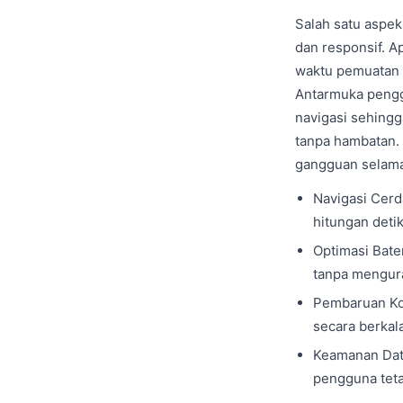
Salah satu aspe
dan responsif. A
waktu pemuatan y
Antarmuka pengg
navigasi sehing
tanpa hambatan.
gangguan selama
Navigasi Cerd
hitungan detik
Optimasi Bat
tanpa mengura
Pembaruan Kon
secara berkal
Keamanan Data
pengguna teta