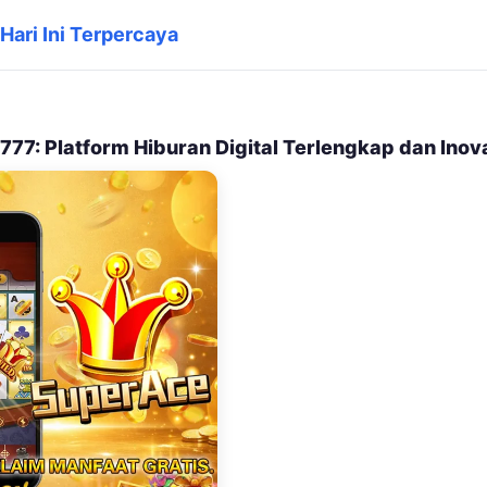
Hari Ini Terpercaya
777: Platform Hiburan Digital Terlengkap dan Inova