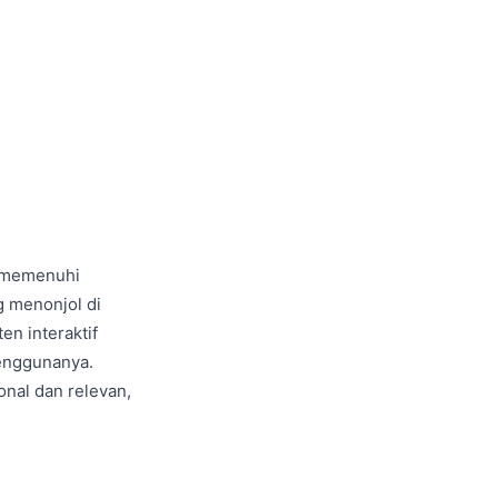
k memenuhi
g menonjol di
n interaktif
enggunanya.
nal dan relevan,