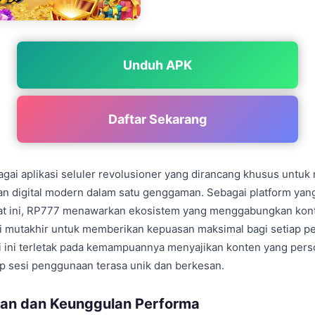
Unduh APK
Daftar Sekarang
gai aplikasi seluler revolusioner yang dirancang khusus untu
n digital modern dalam satu genggaman. Sebagai platform yan
aat ini, RP777 menawarkan ekosistem yang menggabungkan konte
i mutakhir untuk memberikan kepuasan maksimal bagi setiap p
i ini terletak pada kemampuannya menyajikan konten yang perso
p sesi penggunaan terasa unik dan berkesan.
lan dan Keunggulan Performa