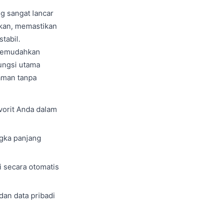
g sangat lancar
lkan, memastikan
tabil.
 memudahkan
ungsi utama
aman tanpa
vorit Anda dalam
gka panjang
i secara otomatis
dan data pribadi